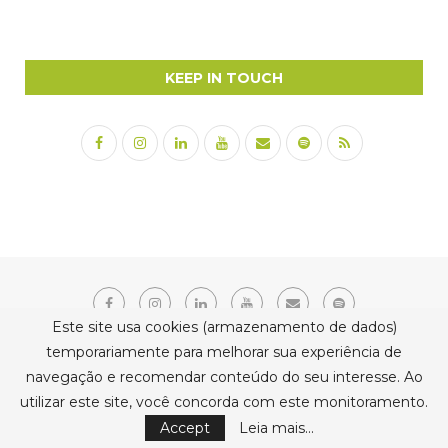
KEEP IN TOUCH
Este site usa cookies (armazenamento de dados)
temporariamente para melhorar sua experiência de
navegação e recomendar conteúdo do seu interesse. Ao
Copyright © 2021 Erika Belmonte. Todos os direitos reservados.
utilizar este site, você concorda com este monitoramento.
BACK TO TOP
Accept
Leia mais...