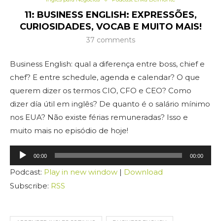
11: BUSINESS ENGLISH: EXPRESSÕES,
CURIOSIDADES, VOCAB E MUITO MAIS!
37 comments
Business English: qual a diferença entre boss, chief e
chef? E entre schedule, agenda e calendar? O que
querem dizer os termos CIO, CFO e CEO? Como
dizer día útil em inglês? De quanto é o salário mínimo
nos EUA? Não existe férias remuneradas? Isso e
muito mais no episódio de hoje!
Tocador
00:00
00:00
de
Podcast:
Play in new window
|
Download
áudio
Subscribe:
RSS