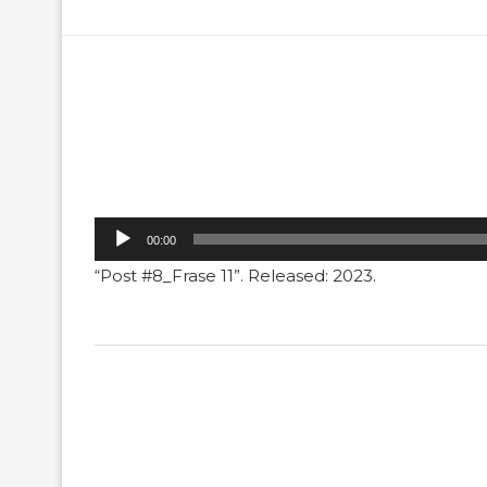
Tocador
00:00
de
“Post #8_Frase 11”. Released: 2023.
áudio