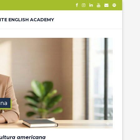
NTE ENGLISH ACADEMY
– THANK YOU
ÊS – LP
cultura americana