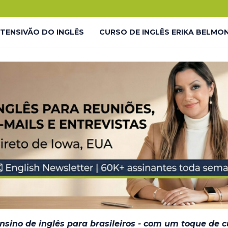
.
o!
NTENSIVÃO DO INGLÊS
CURSO DE INGLÊS ERIKA BELMO
 LP
LIVES GRATUITAS YOUTUBE – LP
LMONTE ENGLISH ACADEMY
LIVES GRATUITAS YOUTUBE 
DESAFIO #INGLÊS7EM7 – THANK YOU
JORNADA DO INGL
– EM BREVE
ensino de inglês para brasileiros - com um toque de 