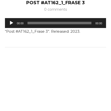
POST #AT162_1_FRASE 3
0 comments
Tocador
00:00
00:00
de
“Post #AT162_1_Frase 3”. Released: 2023.
áudio