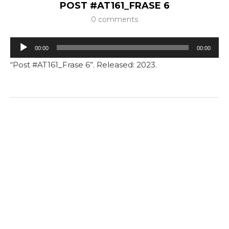
POST #AT161_FRASE 6
0 comments
Tocador
00:00
00:00
de
“Post #AT161_Frase 6”. Released: 2023.
áudio