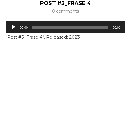
POST #3_FRASE 4
0 comments
Tocador
00:00
00:00
de
“Post #3_Frase 4”. Released: 2023.
áudio