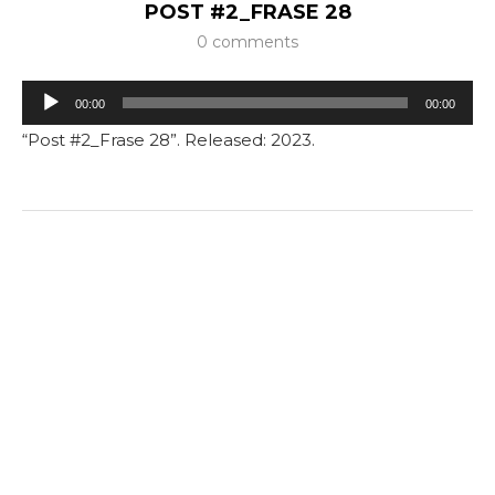
POST #2_FRASE 28
0 comments
Tocador
00:00
00:00
de
“Post #2_Frase 28”. Released: 2023.
áudio