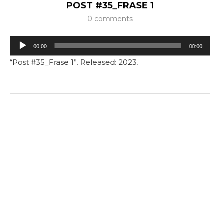
POST #35_FRASE 1
0 comments
Tocador
00:00
00:00
de
“Post #35_Frase 1”. Released: 2023.
áudio