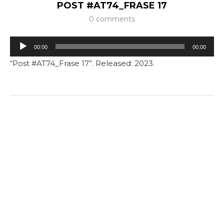
POST #AT74_FRASE 17
0 comments
Tocador
00:00
00:00
de
“Post #AT74_Frase 17”. Released: 2023.
áudio