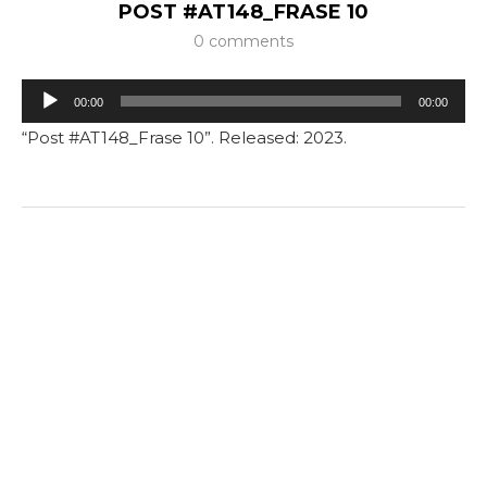
POST #AT148_FRASE 10
0 comments
Tocador
00:00
00:00
de
“Post #AT148_Frase 10”. Released: 2023.
áudio