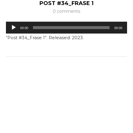
POST #34_FRASE 1
0 comments
Tocador
00:00
00:00
de
“Post #34_Frase 1”. Released: 2023.
áudio