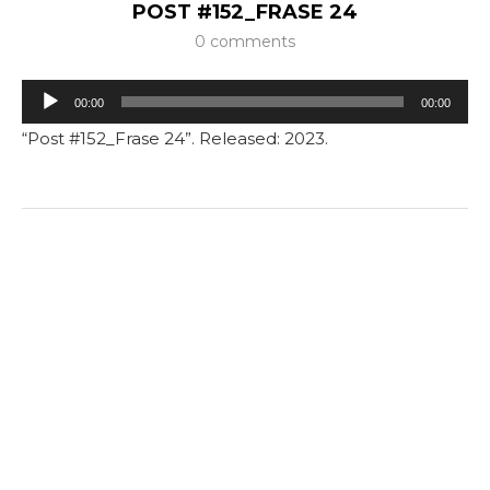
POST #152_FRASE 24
0 comments
Tocador
00:00
00:00
de
“Post #152_Frase 24”. Released: 2023.
áudio