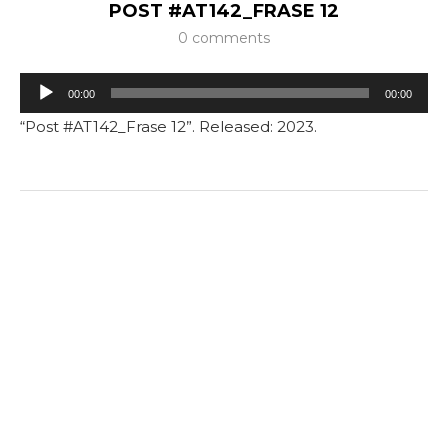
POST #AT142_FRASE 12
0 comments
Tocador
00:00
00:00
de
“Post #AT142_Frase 12”. Released: 2023.
áudio