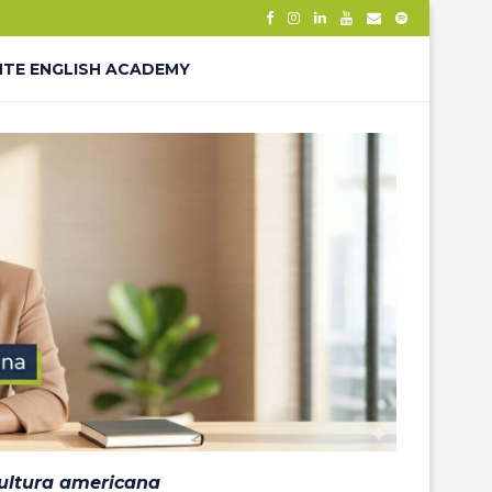
NTE ENGLISH ACADEMY
– THANK YOU
ÊS – LP
cultura americana