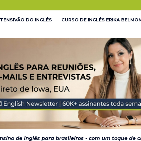
.
o!
NTENSIVÃO DO INGLÊS
CURSO DE INGLÊS ERIKA BELMO
 LP
LIVES GRATUITAS YOUTUBE – LP
LMONTE ENGLISH ACADEMY
LIVES GRATUITAS YOUTUBE 
DESAFIO #INGLÊS7EM7 – THANK YOU
JORNADA DO INGL
– EM BREVE
ensino de inglês para brasileiros - com um toque de 