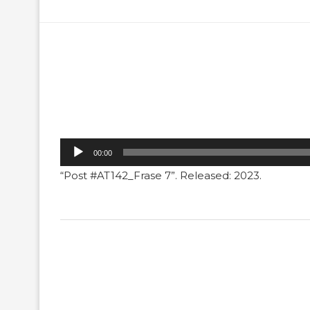
Tocador
00:00
de
“Post #AT142_Frase 7”. Released: 2023.
áudio