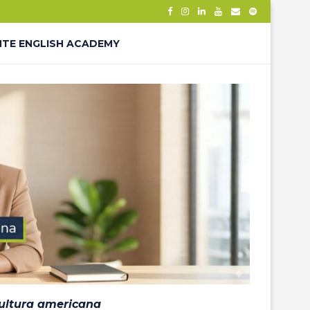
NTE ENGLISH ACADEMY
– THANK YOU
ÊS – LP
cultura americana