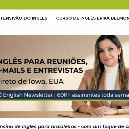
.
o!
NTENSIVÃO DO INGLÊS
CURSO DE INGLÊS ERIKA BELMO
 LP
LIVES GRATUITAS YOUTUBE – LP
LMONTE ENGLISH ACADEMY
LIVES GRATUITAS YOUTUBE 
DESAFIO #INGLÊS7EM7 – THANK YOU
JORNADA DO INGL
– EM BREVE
ensino de inglês para brasileiros - com um toque de 