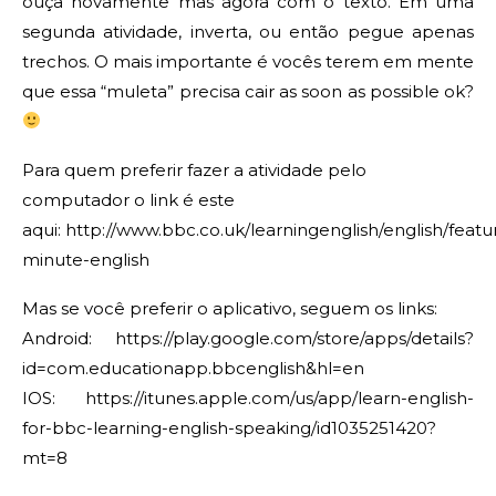
ouça novamente mas agora com o texto. Em uma
segunda atividade, inverta, ou então pegue apenas
trechos. O mais importante é vocês terem em mente
que essa “muleta” precisa cair as soon as possible ok?
Para quem preferir fazer a atividade pelo
computador o link é este
aqui:
http://www.bbc.co.uk/learningenglish/english/featu
minute-english
Mas se você preferir o aplicativo, seguem os links:
Android:
https://play.google.com/store/apps/details?
id=com.educationapp.bbcenglish&hl=en
IOS:
https://itunes.apple.com/us/app/learn-english-
for-bbc-learning-english-speaking/id1035251420?
mt=8