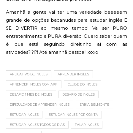
Amanhã a gente vai ter uma variedade beeeeem
grande de opções bacanudas para estudar inglês E
SE DIVERTIR ao mesmo tempo! Vai ser PURO
entretenimento e PURA diversão! Quero saber quem
é que está seguindo direitinho aí com as
atividades?!?!?! Até amanhã pessoal! xoxo
APLICATIVO DE INGLES
APRENDER INGLES
APRENDER INGLES COM APP
CLUBE DO INGLES
DESAFIO 1 MES DE INGLES
DESAFIO DE INGLES
DIFICULDADE DE APRENDER INGLES
ERIKA BELMONTE
ESTUDAR INGLES
ESTUDAR INGLES POR CONTA
ESTUDAR INGLES TODOS OS DIAS
FALAR INGLES