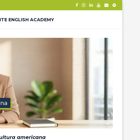
NTE ENGLISH ACADEMY
– THANK YOU
ÊS – LP
cultura americana