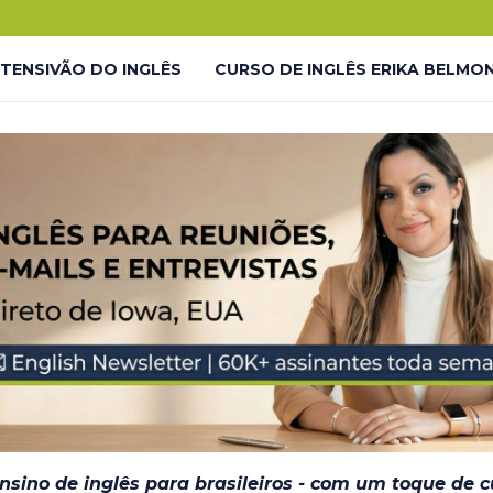
.
o!
NTENSIVÃO DO INGLÊS
CURSO DE INGLÊS ERIKA BELMO
 LP
LIVES GRATUITAS YOUTUBE – LP
LMONTE ENGLISH ACADEMY
LIVES GRATUITAS YOUTUBE 
DESAFIO #INGLÊS7EM7 – THANK YOU
JORNADA DO INGL
– EM BREVE
ensino de inglês para brasileiros - com um toque de 