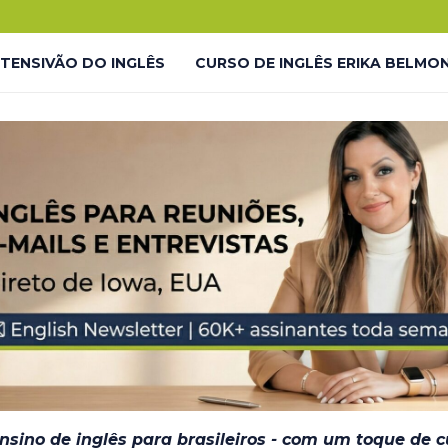
.
o!
NTENSIVÃO DO INGLÊS
CURSO DE INGLÊS ERIKA BELMO
 LP
LIVES GRATUITAS YOUTUBE – LP
LMONTE ENGLISH ACADEMY
LIVES GRATUITAS YOUTUBE 
DESAFIO #INGLÊS7EM7 – THANK YOU
JORNADA DO INGL
– EM BREVE
ensino de inglês para brasileiros - com um toque de 