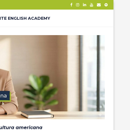
NTE ENGLISH ACADEMY
– THANK YOU
ÊS – LP
cultura americana