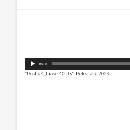
Tocador
00:00
de
“Post #4_Frase 40 115”. Released: 2023.
áudio