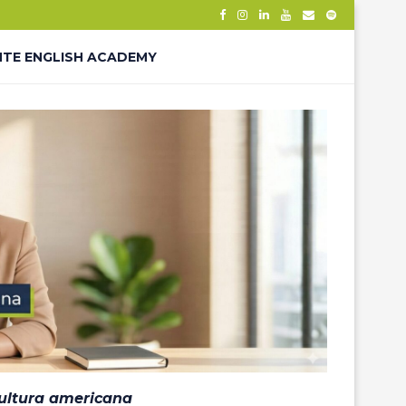
NTE ENGLISH ACADEMY
– THANK YOU
ÊS – LP
cultura americana