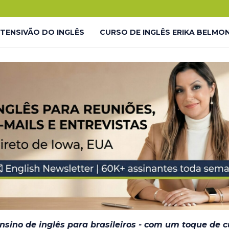
.
o!
NTENSIVÃO DO INGLÊS
CURSO DE INGLÊS ERIKA BELMO
 LP
LIVES GRATUITAS YOUTUBE – LP
LMONTE ENGLISH ACADEMY
LIVES GRATUITAS YOUTUBE 
DESAFIO #INGLÊS7EM7 – THANK YOU
JORNADA DO INGL
– EM BREVE
ensino de inglês para brasileiros - com um toque de 