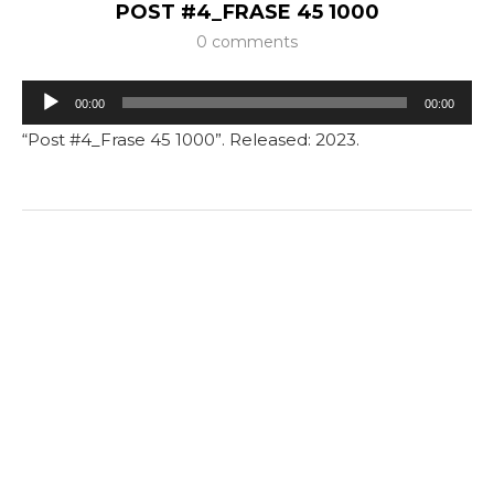
POST #4_FRASE 45 1000
0 comments
Tocador
00:00
00:00
de
“Post #4_Frase 45 1000”. Released: 2023.
áudio