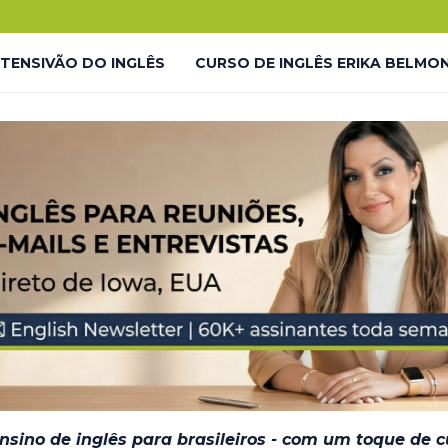
.
o!
NTENSIVÃO DO INGLÊS
CURSO DE INGLÊS ERIKA BELMO
 LP
LIVES GRATUITAS YOUTUBE – LP
LMONTE ENGLISH ACADEMY
LIVES GRATUITAS YOUTUBE 
DESAFIO #INGLÊS7EM7 – THANK YOU
JORNADA DO INGL
– EM BREVE
ensino de inglês para brasileiros - com um toque de 