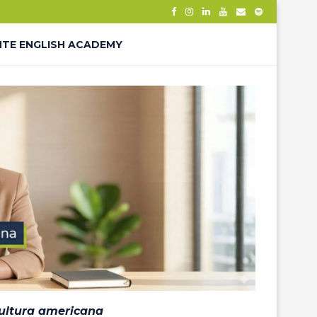
NTE ENGLISH ACADEMY
– THANK YOU
ÊS – LP
cultura americana