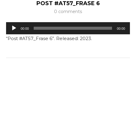
POST #AT57_FRASE 6
0 comments
Tocador
00:00
00:00
de
“Post #AT57_Frase 6”. Released: 2023.
áudio