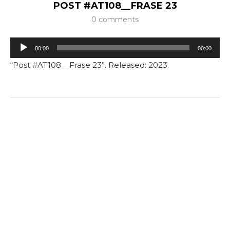
POST #AT108__FRASE 23
0 comments
Tocador
00:00
00:00
de
“Post #AT108__Frase 23”. Released: 2023.
áudio