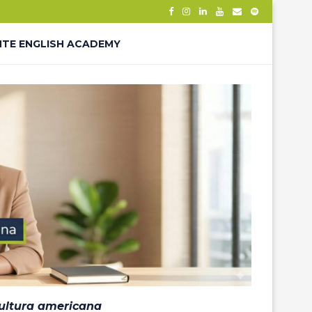
NTE ENGLISH ACADEMY
– THANK YOU
ÊS – LP
cultura americana