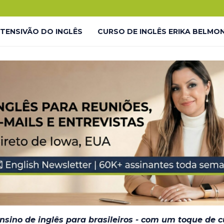
.
o!
NTENSIVÃO DO INGLÊS
CURSO DE INGLÊS ERIKA BELMO
 LP
LIVES GRATUITAS YOUTUBE – LP
LMONTE ENGLISH ACADEMY
LIVES GRATUITAS YOUTUBE 
DESAFIO #INGLÊS7EM7 – THANK YOU
JORNADA DO INGL
– EM BREVE
ensino de inglês para brasileiros - com um toque de 