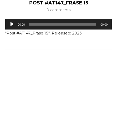
POST #AT147_FRASE 15
0 comments
Tocador
00:00
00:00
de
“Post #AT147_Frase 15”. Released: 2023.
áudio