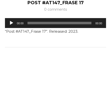
POST #AT147_FRASE 17
0 comments
Tocador
00:00
00:00
de
“Post #AT147_Frase 17”. Released: 2023.
áudio