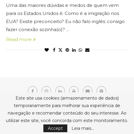
Uma das maiores dúvidas e medos de quem vem
para os Estados Unidos é: Como é a imigração nos
EUA? Existe preconceito? Eu não falo inglês: consigo
fazer conexão sozinha(o)? …
Read more
Este site usa cookies (armazenamento de dados)
temporariamente para melhorar sua experiência de
navegação e recomendar conteúdo do seu interesse. Ao
Copyright © 2021 Erika Belmonte. Todos os direitos reservados.
utilizar este site, você concorda com este monitoramento.
BACK TO TOP
Accept
Leia mais...