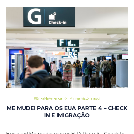
#ErikaNaAmerica
Minha história aqui
ME MUDEI PARA OS EUA PARTE 4 – CHECK
IN E IMIGRAÇÃO
Hey guys! Me mudei para os EUA Parte 4 – Check In