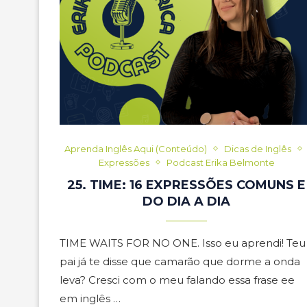
Aprenda Inglês Aqui (Conteúdo)
Dicas de Inglês
Expressões
Podcast Erika Belmonte
25. TIME: 16 EXPRESSÕES COMUNS E
DO DIA A DIA
TIME WAITS FOR NO ONE. Isso eu aprendi! Teu
pai já te disse que camarão que dorme a onda
leva? Cresci com o meu falando essa frase ee
em inglês …