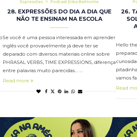
Expressões
Podcast Erika Belmonte
Po
28. EXPRESSÕES DO DIA A DIA QUE
26. 
NÃO TE ENSINAM NA ESCOLA
SO
o
Se você é uma pessoa interessada em aprender
Hello th
inglês você provavelmente já deve ter se
preparad
deparado com diversos materiais online sobre
curiosid
PHRASAL VERBS, TIME EXPRESSIONS, diferença
pitadinh
entre palavras muito parecidas… …
vamos fa
Read more
Read mo