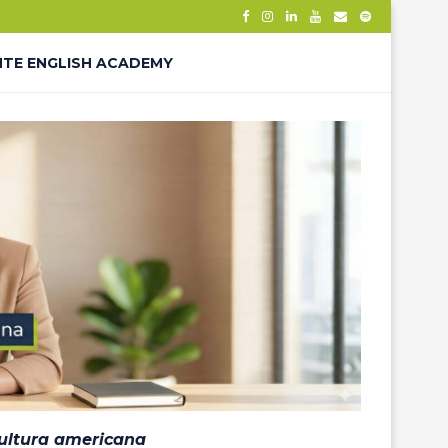
NTE ENGLISH ACADEMY
– THANK YOU
ÊS – LP
cultura americana