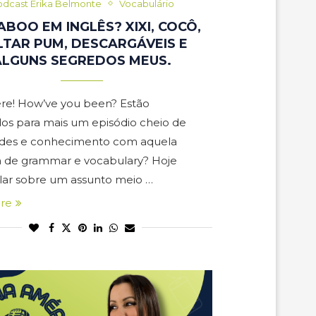
dcast Erika Belmonte
Vocabulário
TABOO EM INGLÊS? XIXI, COCÔ,
LTAR PUM, DESCARGÁVEIS E
ALGUNS SEGREDOS MEUS.
ere! How’ve you been? Estão
os para mais um episódio cheio de
ades e conhecimento com aquela
a de grammar e vocabulary? Hoje
lar sobre um assunto meio …
re