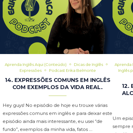
Aprenda Inglês Aqui (Conteúdo)
Dicas de Inglês
Aprenda 
Expressões
Podcast Erika Belmonte
Inglês 
14. EXPRESSÕES COMUNS EM INGLÊS
12.
COM EXEMPLOS DA VIDA REAL.
ALC
Hey guys! No episódio de hoje eu trouxe várias
expressões comuns em inglês e para deixar este
Um episó
episódio ainda mais interessante, eu usei “de
sempre m
fundo”, exemplos da minha vida, fatos …