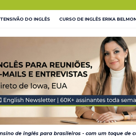
.
o!
NTENSIVÃO DO INGLÊS
CURSO DE INGLÊS ERIKA BELMO
 LP
LIVES GRATUITAS YOUTUBE – LP
LMONTE ENGLISH ACADEMY
LIVES GRATUITAS YOUTUBE 
DESAFIO #INGLÊS7EM7 – THANK YOU
JORNADA DO INGL
– EM BREVE
ensino de inglês para brasileiros - com um toque de 