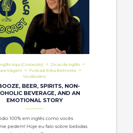
Inglês Aqui (Conteúdo)
Dicas de Inglês
para Viagem
Podcast Erika Belmonte
Vocabulário
 BOOZE, BEER, SPIRITS, NON-
OHOLIC BEVERAGE, AND AN
EMOTIONAL STORY
dio 100% em inglês como vocês
e pedem! Hoje eu falo sobre bebidas