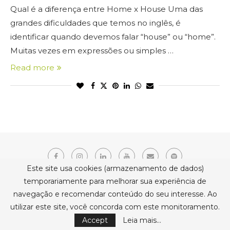
Qual é a diferença entre Home x House Uma das
grandes dificuldades que temos no inglês, é
identificar quando devemos falar “house” ou “home”.
Muitas vezes em expressões ou simples …
Read more
Este site usa cookies (armazenamento de dados)
temporariamente para melhorar sua experiência de
navegação e recomendar conteúdo do seu interesse. Ao
Copyright © 2021 Erika Belmonte. Todos os direitos reservados.
utilizar este site, você concorda com este monitoramento.
BACK TO TOP
Accept
Leia mais...