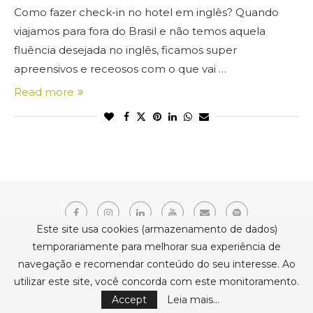
Como fazer check-in no hotel em inglês? Quando
viajamos para fora do Brasil e não temos aquela
fluência desejada no inglês, ficamos super
apreensivos e receosos com o que vai …
Read more
Este site usa cookies (armazenamento de dados)
temporariamente para melhorar sua experiência de
navegação e recomendar conteúdo do seu interesse. Ao
Copyright © 2021 Erika Belmonte. Todos os direitos reservados.
utilizar este site, você concorda com este monitoramento.
BACK TO TOP
Accept
Leia mais...