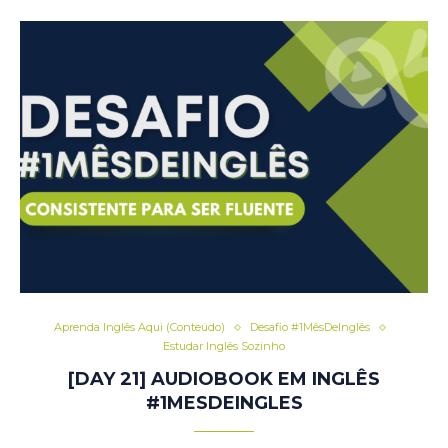
Aprenda Inglês Aqui (Conteúdo)
Desafio #1MêsDeInglês
Estudar Inglês Sozinho
[DAY 21] AUDIOBOOK EM INGLÊS
#1MESDEINGLES