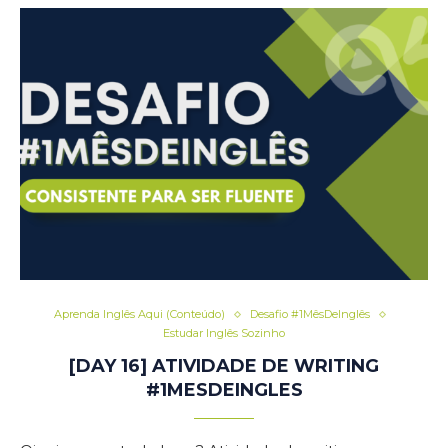
Aprenda Inglês Aqui (Conteúdo)
Desafio #1MêsDeInglês
Estudar Inglês Sozinho
[DAY 16] ATIVIDADE DE WRITING
#1MESDEINGLES