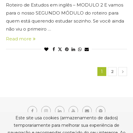
Roteiro de Estudos em inglês – MODULO 2 E vamos
para o nosso SEGUNDO MÓDULO do roteiro para
quem está querendo estudar sozinho. Se você ainda
não viu o primeiro …
Read more
1
2
Este site usa cookies (armazenamento de dados)
temporariamente para melhorar sua experiência de
navegação e recomendar conteúdo do seu interesse. Ao
Copyright © 2021 Erika Belmonte. Todos os direitos reservados.