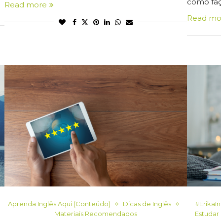
como fa
Read more
Read mo
Aprenda Inglês Aqui (Conteúdo)
Dicas de Inglês
#ErikaI
Materiais Recomendados
Estudar 