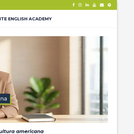
NTE ENGLISH ACADEMY
– THANK YOU
ÊS – LP
cultura americana