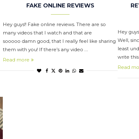
FAKE ONLINE REVIEWS
RE
Hey guys!! Fake online reviews. There are so
Hey guys
many videos that I watch and that are
Well, sin
sooooo damn good, that I really feel like sharing
least und
them with you! If there’s any video …
write thi
Read more
Read mo