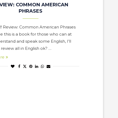
VIEW: COMMON AMERICAN
PHRASES
!! Review: Common American Phrases
ce this is a book for those who can at
erstand and speak some English, I’ll
s review all in English ok? …
re