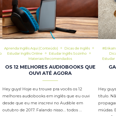
Aprenda Inglês Aqui (Conteúdo)
Dicas de Inglês
#ErikaI
do
Estudar Inglês Online
Estudar Inglês Sozinho
Dic
Materiais Recomendados
Estudar 
OS 12 MELHORES AUDIOBOOKS QUE
GA
OUVI ATÉ AGORA
Hey guys! Hoje eu trouxe pra vocês os 12
Hey guys
melhores audiobooks em inglês que eu ouvi
título. Nã
desde que eu me inscrevi no Audible em
propagan
outubro de 2017. Falando nisso… todos …
miúdas. E