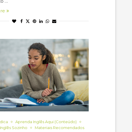
ço …
re
ndica
Aprenda Inglês Aqui (Conteúdo)
Inglês Sozinho
Materiais Recomendados