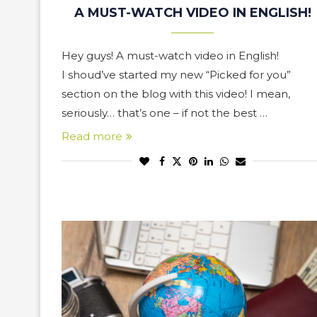
A MUST-WATCH VIDEO IN ENGLISH!
Hey guys! A must-watch video in English!
I shoud’ve started my new “Picked for you”
section on the blog with this video! I mean,
seriously… that’s one – if not the best …
Read more