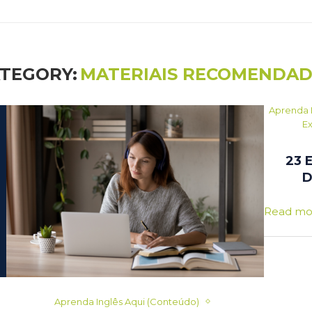
TEGORY:
MATERIAIS RECOMENDA
Aprenda 
E
23 
D
Read mo
Aprenda Inglês Aqui (Conteúdo)