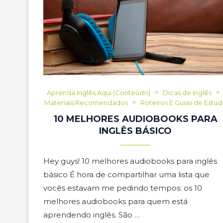
Aprenda Inglês Aqui (Conteúdo)
Dicas de Inglês
Materiais Recomendados
Roteiros E Guias de Estu
10 MELHORES AUDIOBOOKS PARA
INGLÊS BÁSICO
Hey guys! 10 melhores audiobooks para inglês
básico É hora de compartilhar uma lista que
vocês estavam me pedindo tempos: os 10
melhores audiobooks para quem está
aprendendo inglês. São …