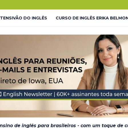
.
o!
NTENSIVÃO DO INGLÊS
CURSO DE INGLÊS ERIKA BELMO
 LP
LIVES GRATUITAS YOUTUBE – LP
LMONTE ENGLISH ACADEMY
LIVES GRATUITAS YOUTUBE 
DESAFIO #INGLÊS7EM7 – THANK YOU
JORNADA DO INGL
– EM BREVE
ensino de inglês para brasileiros - com um toque de 