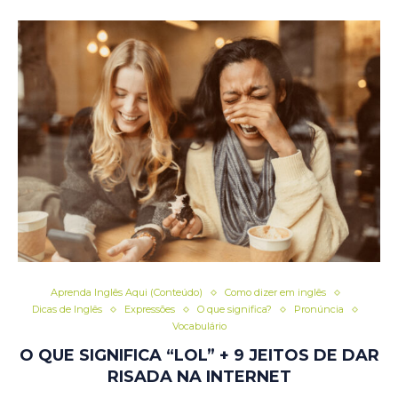
Aprenda Inglês Aqui (Conteúdo)
Como dizer em inglês
Dicas de Inglês
Expressões
O que significa?
Pronúncia
Vocabulário
O QUE SIGNIFICA “LOL” + 9 JEITOS DE DAR
RISADA NA INTERNET