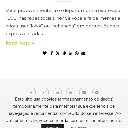
Você provavelmente já se deparou com a expressão
“LOL” nas redes sociais, né? Se você é fã de memes e
adora usar “kkkk” ou “hahahaha” em português para
expressar risadas, …
Read more
Este site usa cookies (armazenamento de dados)
temporariamente para melhorar sua experiência de
navegação e recomendar conteúdo do seu interesse. Ao
Copyright © 2021 Erika Belmonte. Todos os direitos reservados.
utilizar este site, você concorda com este monitoramento.
BACK TO TOP