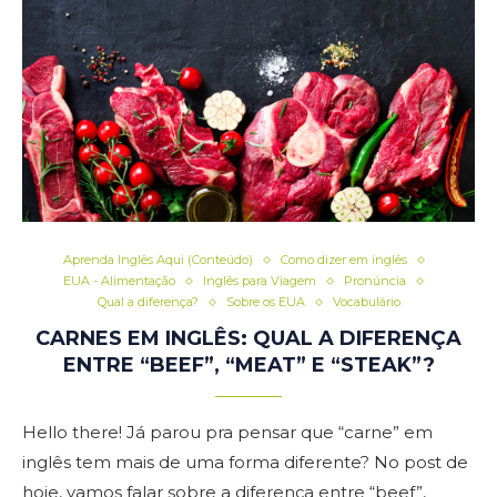
Aprenda Inglês Aqui (Conteúdo)
Como dizer em inglês
EUA - Alimentação
Inglês para Viagem
Pronúncia
Qual a diferença?
Sobre os EUA
Vocabulário
CARNES EM INGLÊS: QUAL A DIFERENÇA
ENTRE “BEEF”, “MEAT” E “STEAK”?
Hello there! Já parou pra pensar que “carne” em
inglês tem mais de uma forma diferente? No post de
hoje, vamos falar sobre a diferença entre “beef”,