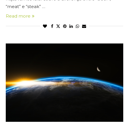
“meat” e “steak” …
Read more