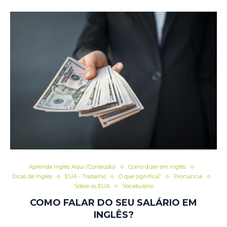
Aprenda Inglês Aqui (Conteúdo)
Como dizer em inglês
Dicas de Inglês
EUA - Trabalho
O que significa?
Pronúncia
Sobre os EUA
Vocabulário
COMO FALAR DO SEU SALÁRIO EM
INGLÊS?