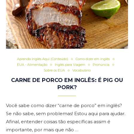
Aprenda Inglês Aqui (Conteúdo)
Como dizer em inglês
EUA - Alimentação
Inglês para Viagem
Pronúncia
Sobre os EUA
Vocabulário
CARNE DE PORCO EM INGLÊS: É PIG OU
PORK?
Você sabe como dizer “carne de porco” em inglês?
Se não sabe, sem problemas! Estou aqui para ajudar.
Afinal, entender coisas tão específicas assim é
importante, por mais que não …