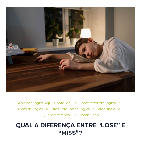
Aprenda Inglês Aqui (Conteúdo)
Como dizer em inglês
Dicas de Inglês
Erros Comuns de Inglês
Pronúncia
Qual a diferença?
Vocabulário
QUAL A DIFERENÇA ENTRE “LOSE” E
“MISS”?