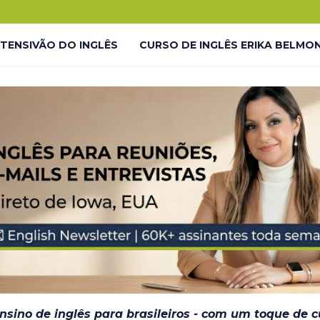
.
o!
NTENSIVÃO DO INGLÊS
CURSO DE INGLÊS ERIKA BELMO
 LP
LIVES GRATUITAS YOUTUBE – LP
LMONTE ENGLISH ACADEMY
LIVES GRATUITAS YOUTUBE 
DESAFIO #INGLÊS7EM7 – THANK YOU
JORNADA DO INGL
– EM BREVE
ensino de inglês para brasileiros - com um toque de 