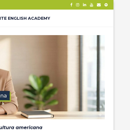
NTE ENGLISH ACADEMY
– THANK YOU
ÊS – LP
cultura americana