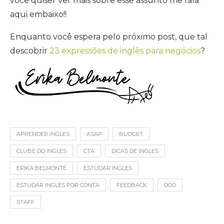
você quiser ver mais sobre esse assunto me fala
aqui embaixo!!
Enquanto você espera pelo próximo post, que tal
descobrir
23 expressões de inglês para negócios
?
APRENDER INGLES
ASAP
BUDGET
CLUBE DO INGLES
CTA
DICAS DE INGLES
ERIKA BELMONTE
ESTUDAR INGLES
ESTUDAR INGLES POR CONTA
FEEDBACK
OOO
STAFF