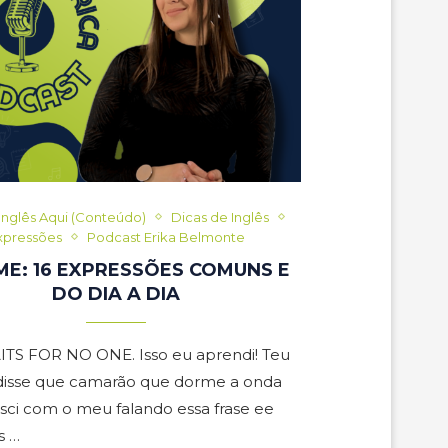
Inglês Aqui (Conteúdo)
Dicas de Inglês
xpressões
Podcast Erika Belmonte
IME: 16 EXPRESSÕES COMUNS E
DO DIA A DIA
TS FOR NO ONE. Isso eu aprendi! Teu
e disse que camarão que dorme a onda
esci com o meu falando essa frase ee
s …