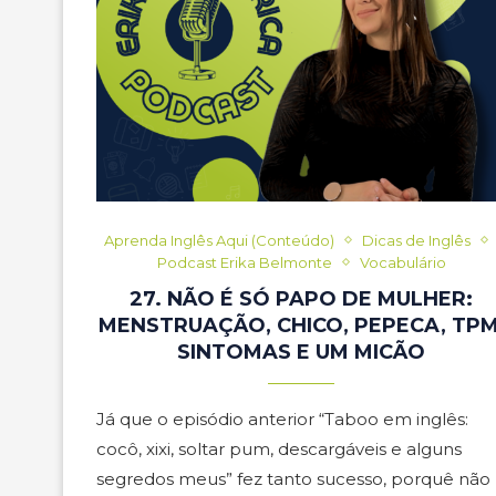
Aprenda Inglês Aqui (Conteúdo)
Dicas de Inglês
Podcast Erika Belmonte
Vocabulário
27. NÃO É SÓ PAPO DE MULHER:
MENSTRUAÇÃO, CHICO, PEPECA, TPM
SINTOMAS E UM MICÃO
Já que o episódio anterior “Taboo em inglês:
cocô, xixi, soltar pum, descargáveis e alguns
segredos meus” fez tanto sucesso, porquê não