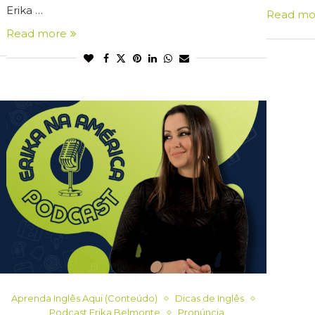
Erika …
Read mo
Read more
Aprenda Inglês Aqui (Conteúdo)
Dicas de Inglês
Podcast Erika Belmonte
Pronúncia