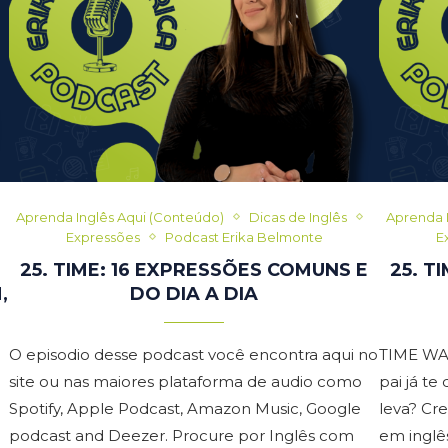
Aprenda Inglês Aqui (Conteúdo)
Dicas de Inglês
Aprenda 
Expressões
Podcast Erika Belmonte
E
25. TIME: 16 EXPRESSÕES COMUNS E
25. T
,
DO DIA A DIA
O episodio desse podcast você encontra aqui no
TIME WAI
site ou nas maiores plataforma de audio como
pai já t
Spotify, Apple Podcast, Amazon Music, Google
leva? Cr
podcast and Deezer. Procure por Inglês com
em inglê