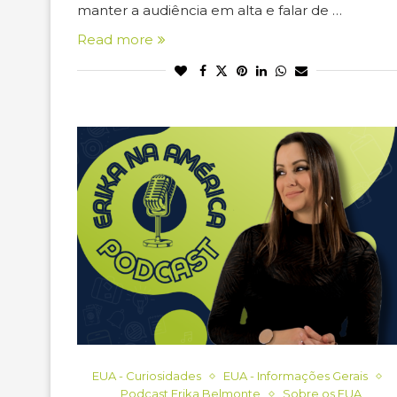
manter a audiência em alta e falar de …
Read more
EUA - Curiosidades
EUA - Informações Gerais
Podcast Erika Belmonte
Sobre os EUA