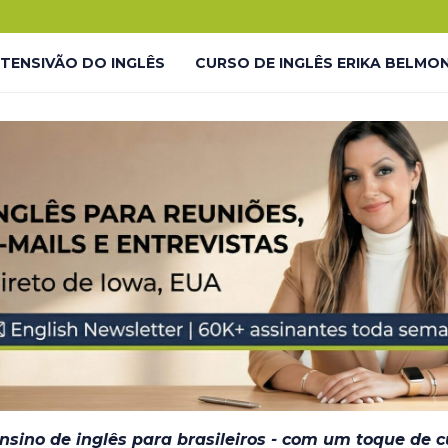
.
o!
NTENSIVÃO DO INGLÊS
CURSO DE INGLÊS ERIKA BELMO
 LP
LIVES GRATUITAS YOUTUBE – LP
LMONTE ENGLISH ACADEMY
LIVES GRATUITAS YOUTUBE 
DESAFIO #INGLÊS7EM7 – THANK YOU
JORNADA DO INGL
– EM BREVE
ensino de inglês para brasileiros - com um toque de 