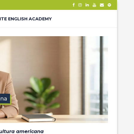
NTE ENGLISH ACADEMY
– THANK YOU
ÊS – LP
cultura americana