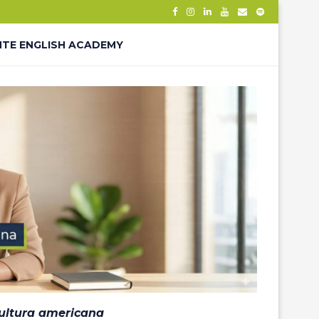
NTE ENGLISH ACADEMY
– THANK YOU
ÊS – LP
cultura americana