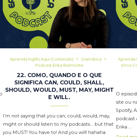
Aprenda Inglês Aqui (Conteúdo)
Gramática
Aprenda 
Podcast Erika Belmonte
Erros C
22. COMO, QUANDO E O QUE
SIGNIFICA CAN, COULD, SHALL,
SHOULD, WOULD, MUST, MAY, MIGHT
o
O episod
E WILL.
site ou 
Spotify,
I’m not saying that you can, could, would, may,
podcast 
might or should listen to my podcasts… but that
Erika …
you MUST! You have to! And you will! hahaha
Read mo