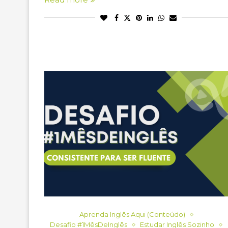
Aprenda Inglês Aqui (Conteúdo)
Desafio #1MêsDeInglês
Estudar Inglês Sozinho