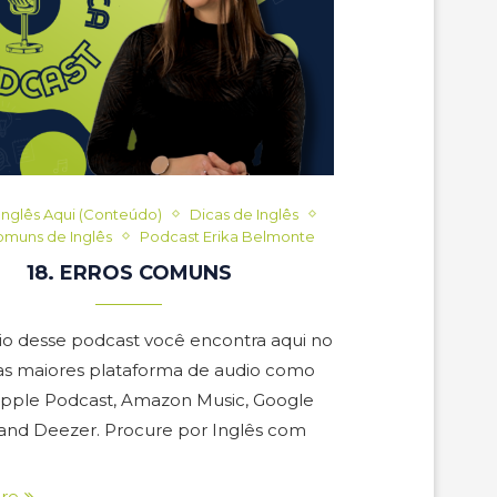
Inglês Aqui (Conteúdo)
Dicas de Inglês
omuns de Inglês
Podcast Erika Belmonte
18. ERROS COMUNS
io desse podcast você encontra aqui no
nas maiores plataforma de audio como
 Apple Podcast, Amazon Music, Google
and Deezer. Procure por Inglês com
re