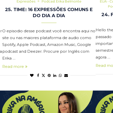
Expressões
Podcast Erika Belmonte
EUA - C
Po
25. TIME: 16 EXPRESSÕES COMUNS E
24. 
DO DIA A DIA
Hello th
r
O episodio desse podcast você encontra aqui no
passado 
site ou nas maiores plataforma de audio como
importan
Spotify, Apple Podcast, Amazon Music, Google
semestre
a
podcast and Deezer. Procure por Inglês com
agora …
Erika …
Read mo
Read more