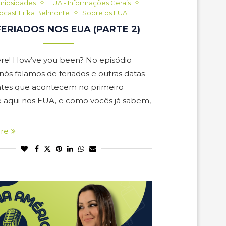
uriosidades
EUA - Informações Gerais
dcast Erika Belmonte
Sobre os EUA
FERIADOS NOS EUA (PARTE 2)
ere! How’ve you been? No episódio
nós falamos de feriados e outras datas
tes que acontecem no primeiro
 aqui nos EUA, e como vocês já sabem,
re