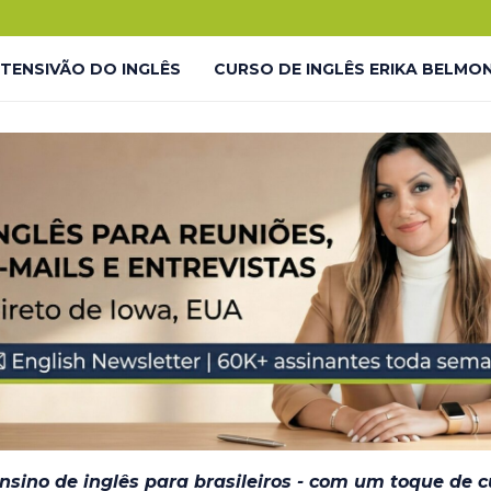
.
o!
NTENSIVÃO DO INGLÊS
CURSO DE INGLÊS ERIKA BELMO
 LP
LIVES GRATUITAS YOUTUBE – LP
LMONTE ENGLISH ACADEMY
LIVES GRATUITAS YOUTUBE 
DESAFIO #INGLÊS7EM7 – THANK YOU
JORNADA DO INGL
– EM BREVE
ensino de inglês para brasileiros - com um toque de 